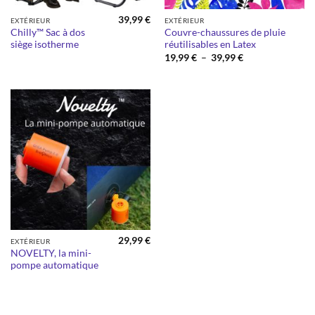
39,99
€
EXTÉRIEUR
EXTÉRIEUR
Chilly™ Sac à dos
Couvre-chaussures de pluie
siège isotherme
réutilisables en Latex
Plage
19,99
€
–
39,99
€
de
prix :
19,99 €
à
39,99 €
29,99
€
EXTÉRIEUR
NOVELTY, la mini-
pompe automatique